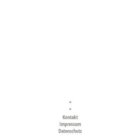
Wallfahrt 60
Weihnachtsfeier 62 (1)
74e56e87-abd4-4a5d-8ff5-62ec9b015441_1
a3d1aa9e-0494-42f4-a082-3561bb2b8942_1
*
*
Kontakt
Impressum
Datenschutz