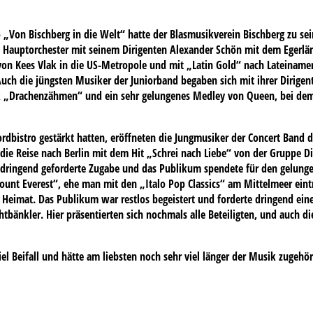
„Von Bischberg in die Welt“ hatte der Blasmusikverein Bischberg zu sei
as Hauptorchester mit seinem Dirigenten Alexander Schön mit dem Egerlä
on Kees Vlak in die US-Metropole und mit „Latin Gold“ nach Lateinameri
ch die jüngsten Musiker der Juniorband begaben sich mit ihrer Dirigent
ck „Drachenzähmen“ und ein sehr gelungenes Medley von Queen, bei dem 
dbistro gestärkt hatten, eröffneten die Jungmusiker der Concert Band d
 die Reise nach Berlin mit dem Hit „Schrei nach Liebe“ von der Gruppe Di
dringend geforderte Zugabe und das Publikum spendete für den gelungene
unt Everest“, ehe man mit den „Italo Pop Classics“ am Mittelmeer eintr
g Heimat. Das Publikum war restlos begeistert und forderte dringend ein
tbänkler. Hier präsentierten sich nochmals alle Beteiligten, und auch di
l Beifall und hätte am liebsten noch sehr viel länger der Musik zugehör